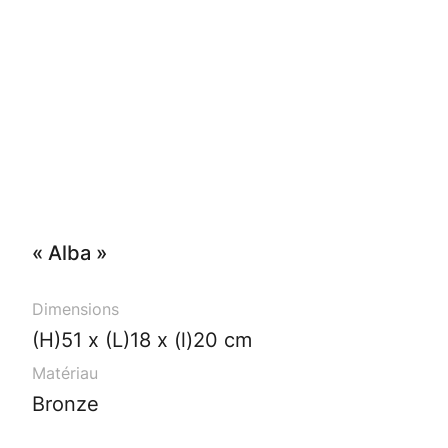
« Alba »
Dimensions
(H)51 x (L)18 x (l)20 cm
Matériau
Bronze